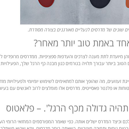
ים שונים של מדרסים לנעליים מאורגנים בצורה מסודרת.
אחד באמת טוב יותר מאחר?
הן מיועדת לתת מענה לצרכים והעדפות ספציפיות. ממדרסים מרופדים לנו
 הטוב ביותר עבורך תלויה בגורמים כגון מבנה כף הרגל שלך, הפעילויות
ת זעזועים, מה שהופך אותם למתאימים לשימוש יומיומי ולפעילויות מזד
חות או פלנטר פאסייטיס. מדרסים אלו מומלצים לרוב לאנשים עם בעיות
תהיה גדולה מכף הרגל'. – פלאטוס
כם וכיצד המדרס ישלים אותה. כפי שאמר המפורסמים המחזאי הרומי הע
הבטיח נוחות ותמיכה מיטביים. כשאתה בוחר מדרסים, וודא שהוא משתלב