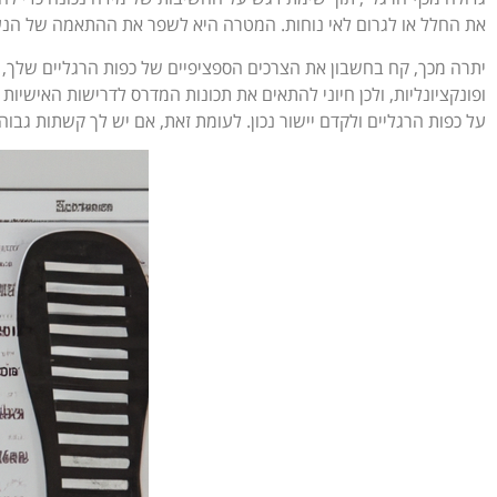
את החלל או לגרום לאי נוחות. המטרה היא לשפר את ההתאמה של הנע
יתרה מכך, קח בחשבון את הצרכים הספציפיים של כפות הרגליים שלך, כ
ופונקציונליות, ולכן חיוני להתאים את תכונות המדרס לדרישות האישי
על כפות הרגליים ולקדם יישור נכון. לעומת זאת, אם יש לך קשתות גבו